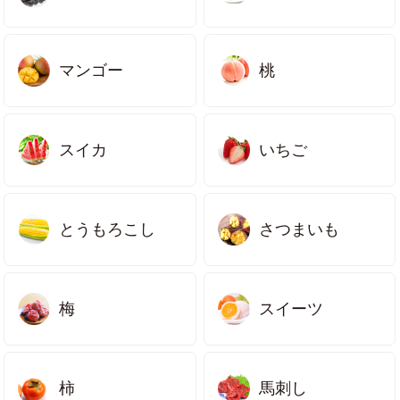
マンゴー
桃
スイカ
いちご
とうもろこし
さつまいも
梅
スイーツ
柿
馬刺し