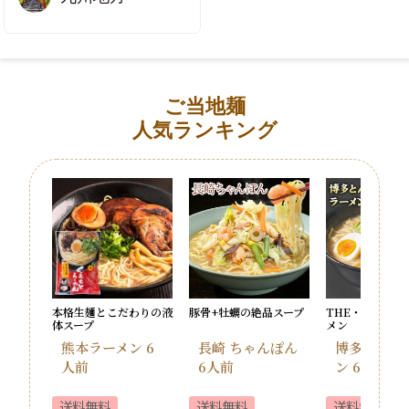
ご当地麺
人気ランキング
本格生麺とこだわりの液
豚骨+牡蠣の絶品スープ
THE・王道の豚
体スープ
メン
熊本ラーメン 6
長崎 ちゃんぽん
博多 豚骨ラ
人前
6人前
ン 6食
送料無料
送料無料
送料無料