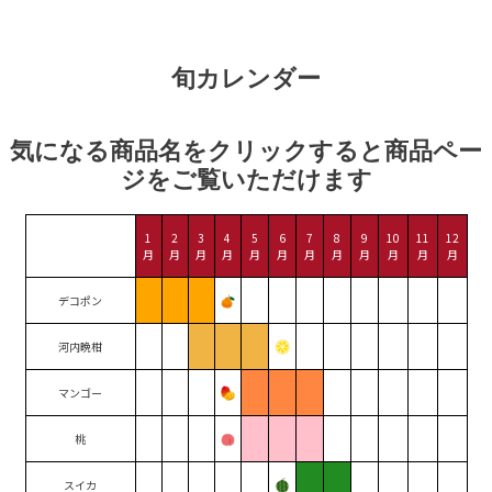
旬カレンダー
気になる商品名をクリックすると商品ペー
ジをご覧いただけます
1
2
3
4
5
6
7
8
9
10
11
12
月
月
月
月
月
月
月
月
月
月
月
月
デコポン
河内晩柑
マンゴー
桃
スイカ