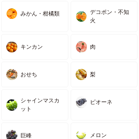
デコポン・不知
みかん・柑橘類
火
キンカン
肉
梨
おせち
シャインマスカ
ピオーネ
ット
メロン
巨峰