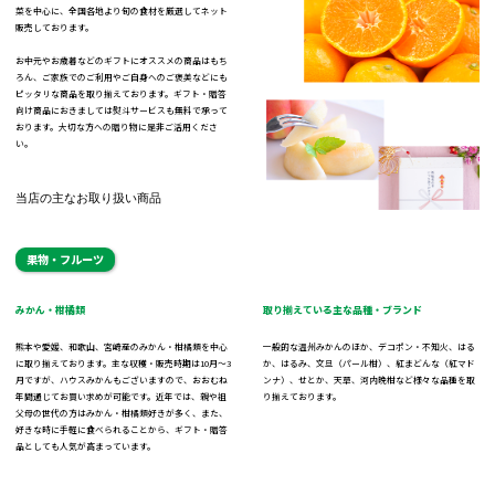
菜を中心に、全国各地より旬の食材を厳選してネット
販売しております。
お中元やお歳暮などのギフトにオススメの商品はもち
ろん、ご家族でのご利用やご自身へのご褒美などにも
ピッタリな商品を取り揃えております。ギフト・贈答
向け商品におきましては熨斗サービスも無料で承って
おります。大切な方への贈り物に是非ご活用くださ
い。
当店の主なお取り扱い商品
果物・フルーツ
みかん・柑橘類
取り揃えている主な品種・ブランド
熊本や愛媛、和歌山、宮崎産のみかん・柑橘類を中心
一般的な温州みかんのほか、デコポン・不知火、はる
に取り揃えております。主な収穫・販売時期は10月～3
か、はるみ、文旦（パール柑）、紅まどんな（紅マド
月ですが、ハウスみかんもございますので、おおむね
ンナ）、せとか、天草、河内晩柑など様々な品種を取
年間通じてお買い求めが可能です。近年では、親や祖
り揃えております。
父母の世代の方はみかん・柑橘類好きが多く、また、
好きな時に手軽に食べられることから、ギフト・贈答
品としても人気が高まっています。