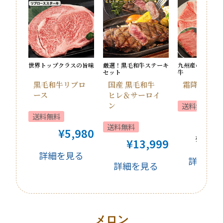
世界トップクラスの旨味
厳選！黒毛和牛ステーキ
九州産のみ厳選 
セット
牛
黒毛和牛リブロ
国産 黒毛和牛
霜降り クラ
ース
ヒレ＆サーロイ
ン
送料無料
送料無料
¥
5
送料無料
¥
5,980
残りわず
¥
13,999
詳細を見る
詳細を
詳細を見る
メロン