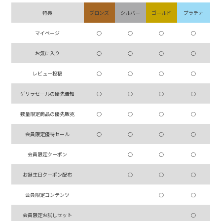
特典
ブロンズ
シルバー
ゴールド
プラチナ
マイページ
○
○
○
○
お気に入り
○
○
○
○
レビュー投稿
○
○
○
○
ゲリラセールの優先告知
○
○
○
○
数量限定商品の優先販売
○
○
○
○
会員限定優待セール
○
○
○
○
会員限定クーポン
○
○
○
お誕生日クーポン配布
○
○
○
会員限定コンテンツ
○
○
会員限定お試しセット
○