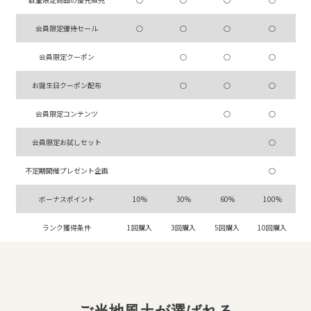
会員限定優待セール
○
○
○
○
会員限定クーポン
○
○
○
お誕生日クーポン配布
○
○
○
会員限定コンテンツ
○
○
会員限定お試しセット
○
不定期開催プレゼント企画
○
ボーナスポイント
10%
30%
60%
100%
ランク獲得条件
1回購入
3回購入
5回購入
10回購入