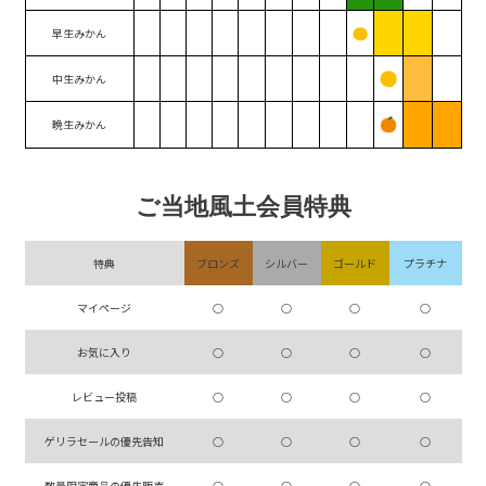
早生みかん
中生みかん
晩生みかん
ご当地風土会員特典
特典
ブロンズ
シルバー
ゴールド
プラチナ
マイページ
○
○
○
○
お気に入り
○
○
○
○
レビュー投稿
○
○
○
○
ゲリラセールの優先告知
○
○
○
○
数量限定商品の優先販売
○
○
○
○