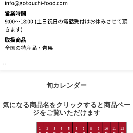
info@gotouchi-food.com
営業時間
9:00〜18:00 (土日祝日の電話受付はお休みさせて頂
きます)
取扱商品
全国の特産品・青果
--
旬カレンダー
気になる商品名をクリックすると商品ペー
ジをご覧いただけます
1
2
3
4
5
6
7
8
9
10
11
12
月
月
月
月
月
月
月
月
月
月
月
月