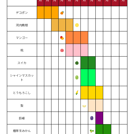
デコポン
河内晩柑
マンゴー
桃
スイカ
シャインマスカッ
ト
とうもろこし
梨
巨峰
極早生みかん