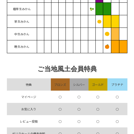
極早生みかん
早生みかん
中生みかん
晩生みかん
ご当地風土会員特典
特典
ブロンズ
シルバー
ゴールド
プラチナ
マイページ
○
○
○
○
お気に入り
○
○
○
○
レビュー投稿
○
○
○
○
ゲリラセールの優先告知
○
○
○
○