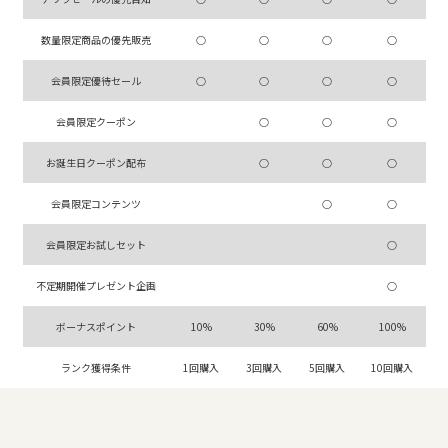
数量限定商品の優先販売
○
○
○
○
会員限定優待セール
○
○
○
○
会員限定クーポン
○
○
○
お誕生日クーポン配布
○
○
○
会員限定コンテンツ
○
○
会員限定お試しセット
○
不定期開催プレゼント企画
○
ボーナスポイント
10%
30%
60%
100%
ランク獲得条件
1回購入
3回購入
5回購入
10回購入