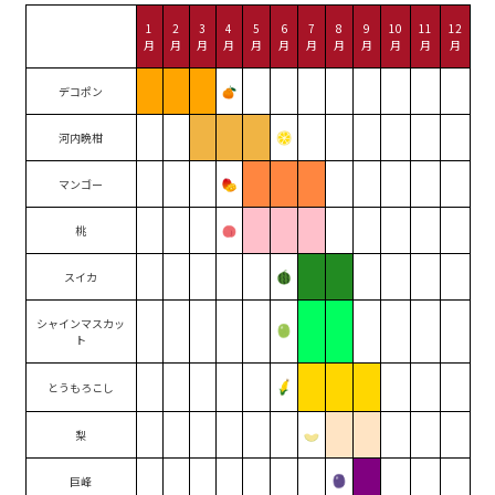
1
2
3
4
5
6
7
8
9
10
11
12
月
月
月
月
月
月
月
月
月
月
月
月
デコポン
河内晩柑
マンゴー
桃
スイカ
シャインマスカッ
ト
とうもろこし
梨
巨峰