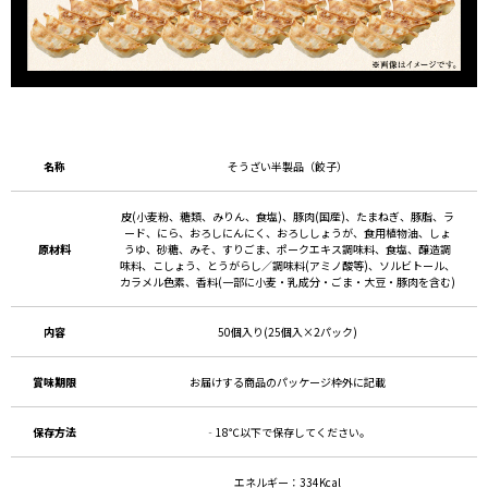
名称
そうざい半製品（餃子）
皮(小麦粉、糖類、みりん、食塩)、豚肉(国産)、たまねぎ、豚脂、ラ
ード、にら、おろしにんにく、おろししょうが、食用植物油、しょ
原材料
うゆ、砂糖、みそ、すりごま、ポークエキス調味料、食塩、醸造調
味料、こしょう、とうがらし／調味料(アミノ酸等)、ソルビトール、
カラメル色素、香料(一部に小麦・乳成分・ごま・大豆・豚肉を含む)
内容
50個入り(25個入×2パック)
賞味期限
お届けする商品のパッケージ枠外に記載
保存方法
‐18℃以下で保存してください。
エネルギー：334Kcal