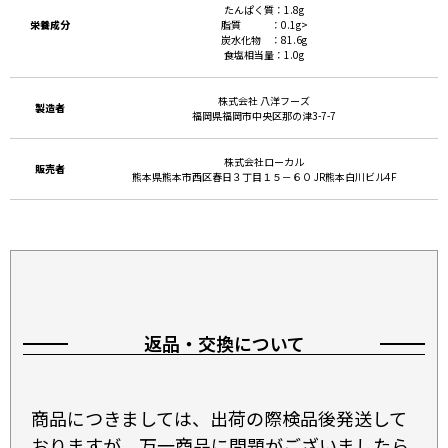
たんぱく質：1.8g
栄養成分
脂質 ：0.1g>
炭水化物 ：81.6g
食塩相当量：1.0g
株式会社 八洋フーズ
製造者
福岡県福岡市中央区那の津3-7-7
株式会社ローカル
販売者
熊本県熊本市西区春日３丁目１５－６０ JR熊本白川ビル4F
返品・交換について
商品につきましては、出荷の際検品後発送して
おりますが、万一商品に問題がございましたら