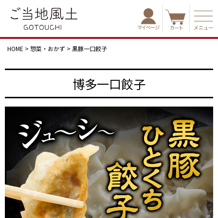
HOME
惣菜・おかず
黒豚一口餃子
博多一口餃子