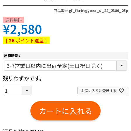
商品番号
gf_fkrbtgyoza_u_22_2380_25p
送料無料
¥
2,580
[
26
ポイント進呈 ]
出荷時期
(
必
須
残りわずかです。
)
お気に入りに登録する
カートに入れる