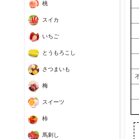
桃
スイカ
いちご
とうもろこし
さつまいも
梅
スイーツ
柿
馬刺し