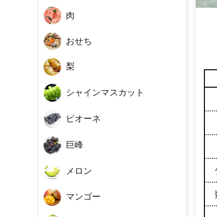
肉
おせち
梨
シャインマスカット
ピオーネ
巨峰
メロン
マンゴー