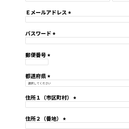
(
)
必
Ｅメールアドレス
須
(
)
必
パスワード
須
(
)
必
郵便番号
須
(
)
必
都道府県
須
(
)
必
住所１（市区町村）
須
(
)
必
住所２（番地）
須
(