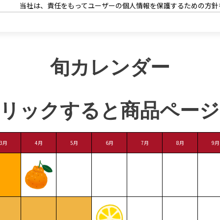
当社は、責任をもってユーザーの個人情報を保護するための方針
れらの継続的な改善を行います。
当社は、個人情報保護に関する法令及びその他の規範を遵守しま
第２条（個人情報）
旬カレンダー
本プライバシーポリシーにおいて「個人情報」とは、個人情報保
って、当該情報に含まれる氏名、住所、電話番号、メールアドレ
別することができるもの（他の情報と容易に照合することができ
クリックすると商品ページ
きることとなるものを含む）をいいます。
第３条（個人情報の収集）
3月
4月
5月
6月
7月
8月
9月
当社は、個人情報の入手を適法かつ公正な手段によって行うもの
行わないものとします。
当社は、個人情報を収集する場合、その利用目的をあらかじめ通
第４条（当社によるクッキー等の使用について）