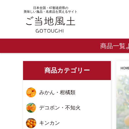
日本全国・47都道府県の
美味しい逸品・名産品を買えるサイト
商品一覧
HOM
商品カテゴリー
みかん・柑橘類
デコポン・不知火
キンカン