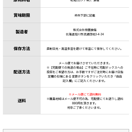
賞味期限
枠外下部に記載
株式会社枝園食塩
製造者
北海道旭川市流通団地3-4-34
保存方法
直射日光・高温多湿を避けて常温にて保存してください。
メール便でお届けさせていただきます。
※【宅配便での発送の場合】ご不在時に宅配ボックスへの
配送方法
投函をご希望の方は、お手数ですがご注文時にお届け日指
定欄の右端にある 変更ボタンをクリックいただき「自由
記入欄」にご記入くださいませ。
※メール便にて送料無料
※離島地域はメール便不可の為、宅配便にてお送りし送料
送料
880円を頂きます。
何卒ご了承くださいませ。