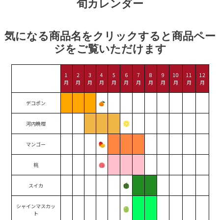
旬カレンダー
気になる商品名をクリックすると商品ペー
ジをご覧いただけます
1
2
3
4
5
6
7
8
9
10
11
12
月
月
月
月
月
月
月
月
月
月
月
月
デコポン
河内晩柑
マンゴー
桃
スイカ
シャインマスカッ
ト