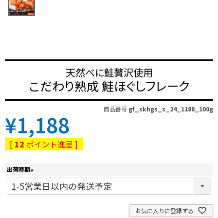
天然べに鮭贅沢使用
こだわり熟成 鮭ほぐしフレーク
商品番号
gf_skhgs_s_24_1188_100g
¥
1,188
[
12
ポイント進呈 ]
出荷時期
(
必
須
)
お気に入りに登録する