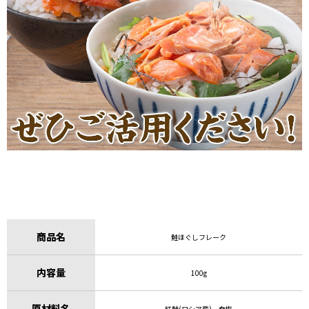
商品名
鮭ほぐしフレーク
内容量
100g
原材料名
紅鮭(ロシア産)、食塩