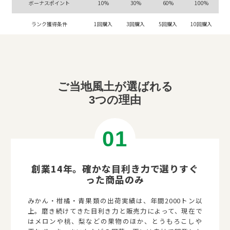
ボーナスポイント
10%
30%
60%
100%
ランク獲得条件
1回購入
3回購入
5回購入
10回購入
ご当地風土が選ばれる
3つの理由
創業14年。
確かな目利き力で選りすぐ
った商品のみ
みかん・柑橘・青果類の出荷実績は、年間2000トン以
上。磨き続けてきた目利き力と販売力によって、現在で
はメロンや桃、梨などの果物のほか、とうもろこしや