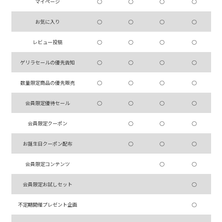
マイページ
○
○
○
○
お気に入り
○
○
○
○
レビュー投稿
○
○
○
○
ゲリラセールの優先告知
○
○
○
○
数量限定商品の優先販売
○
○
○
○
会員限定優待セール
○
○
○
○
会員限定クーポン
○
○
○
お誕生日クーポン配布
○
○
○
会員限定コンテンツ
○
○
会員限定お試しセット
○
不定期開催プレゼント企画
○