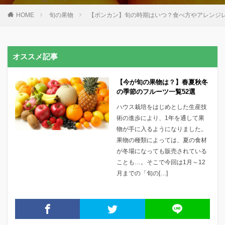
検索
HOME
旬の果物
【ポンカン】旬の時期はいつ？食べ方やアレンジ
オススメ記事
【今が旬の果物は？】春夏秋冬
の季節のフルーツ一覧52選
ハウス栽培をはじめとした生産技
術の進歩により、1年を通して果
物が手に入るようになりました。
果物の種類によっては、夏の食材
が冬場になっても販売されている
ことも…。そこで今回は1月～12
月までの「旬の[…]