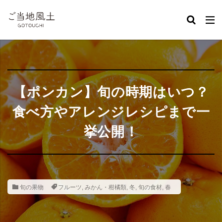
カテゴリー
タグ
煮込み料理
旬の食材
野菜
フルーツ
春
【ポンカン】旬の時期はいつ？
夏
秋
冬
魚介類
季節のイベント
レシピ
お弁当
スイーツ
ご当地
おかず
食べ方やアレンジレシピまで一
米
芋
出汁
肉
馬刺し
健康
挙公開！
みかん・柑橘類
デコポン・不知火
麺
ぶどう
メロン
いちご
すいか
桃
梨
柿
南国フルーツ
とうもろこし
ギフト
日用品
北海道地方
東北地方
九州・沖縄地方
青森
旬の果物
フルーツ
,
みかん・柑橘類
,
冬
,
旬の食材
,
春
長野
広島
福岡
長崎
大分