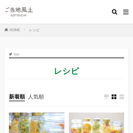
カテゴリー
HOME
レシピ
タグ
煮込み料理
旬の食材
野菜
フルーツ
春
TAG
夏
秋
冬
魚介類
季節のイベント
レシピ
お弁当
スイーツ
ご当地
おかず
レシピ
米
芋
出汁
肉
馬刺し
健康
みかん・柑橘類
デコポン・不知火
麺
ぶどう
メロン
いちご
すいか
桃
梨
柿
新着順
人気順
南国フルーツ
とうもろこし
ギフト
日用品
北海道地方
東北地方
九州・沖縄地方
青森
長野
広島
福岡
長崎
大分