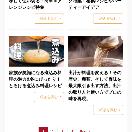
味しく使い切る！簡単＆ア
ク特集！柑橘レシピやパー
レンジレシピ特集
ティーアイデア
続きを読む
続きを読む
家族が笑顔になる煮込み料
出汁が料理を変える！その
理の魅力&冬にぴったり！
歴史、種類、そして旨味を
とろける煮込み料理レシピ
最大限引き出す方法。出汁
の取り方と使い方でプロの
続きを読む
味を再現。
続きを読む
1
2
3
4
Next