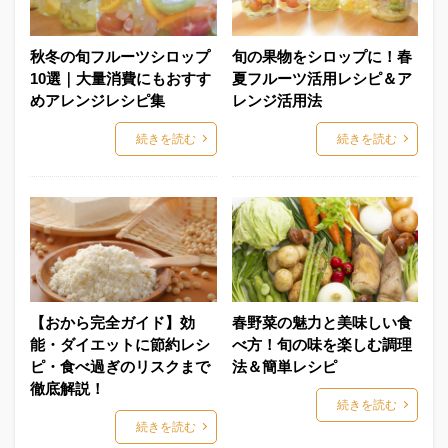
検索
秋冬の旬フルーツシロップ
旬の果物をシロップに！春
10選｜大量消費にもおすす
夏フルーツ活用レシピ＆ア
めアレンジレシピ集
レンジ活用法
続きを読む
続きを読む
【おから完全ガイド】効
春野菜の魅力と美味しい食
能・ダイエットに節約レシ
べ方！旬の味を楽しむ調理
ピ・食べ過ぎのリスクまで
法＆簡単レシピ
徹底解説！
続きを読む
続きを読む